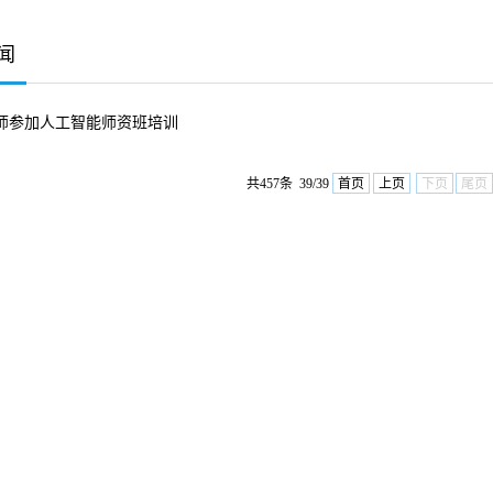
闻
师参加人工智能师资班培训
共457条 39/39
首页
上页
下页
尾页