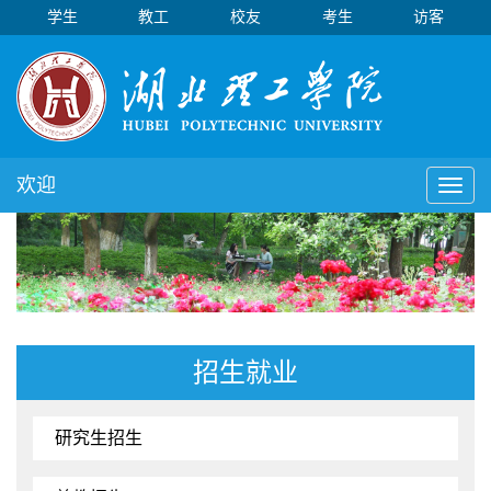
学生
教工
校友
考生
访客
欢迎
Toggl
naviga
招生就业
研究生招生