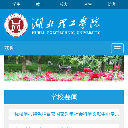
学生
教工
校友
考生
访客
欢迎
Toggl
naviga
学校要闻
我校学报特色栏目获国家哲学社会科学文献中心专题推荐