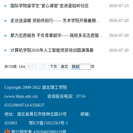
国际学院留学生“爱心课堂”走进皇姑岭社区
2026-07-23
走访送温暖 资助伴前行—— 艺术学院开展暑期困难学生走访活动
2026-07-20
聚力志愿服务 不负青春韶华——我校多支志愿服务团队入选国家级项目
2026-07-20
计算机学院2026年人工智能师资培训圆满落幕
2026-07-20
共759条 1/64
首页
上页
下页
尾页
页
Copyright 2009-2022 湖北理工学院
(www.hbpu.edu.cn) 咨询投诉电话：0714-
6353390/0714-6356637
地址：湖北省黄石市桂林北路16号 邮编：
435003
鄂ICP备15021563号-1
鄂公网安备 42020402000119号