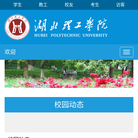
学生
教工
校友
考生
访客
欢迎
Toggl
naviga
校园动态