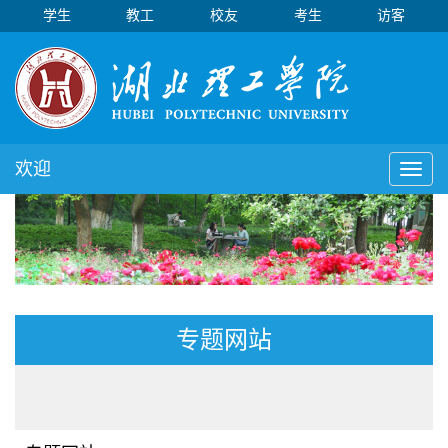
学生
教工
校友
考生
访客
欢迎
Toggl
naviga
专题网站