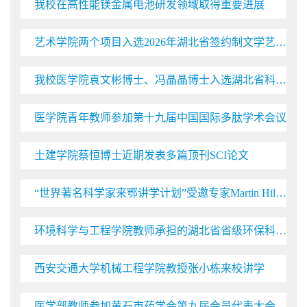
我校在高性能镁金属电池研发领域取得重要进展
艺术学院两个项目入选2026年湖北省签约制文学艺术创作扶持项目
我校医学院袁文彬博士、冯晶晶博士入选湖北省科协晨光托举工程
医学院青年教师参加第十九届中国国际多肽学术会议
土建学院蔡恒博士近期发表多篇顶刊SCI论文
“世界著名科学家来鄂讲学计划”受邀专家Martin Hilpert来校开展系列学术讲座
环境科学与工程学院教师承担的湖北省省级环保科研项目顺利通过验收
西安交通大学机械工程学院教授张小栋来校讲学
医学部教师参加黄石市药学会第九届会员代表大会