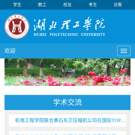
学生
教工
校友
考生
访客
欢迎
Toggl
naviga
学术交流
机电工程学院联合黄石东贝压缩机公司在国际TOP期刊发表研究成果