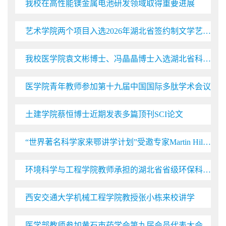
我校在高性能镁金属电池研发领域取得重要进展
艺术学院两个项目入选2026年湖北省签约制文学艺术创作扶持项目
我校医学院袁文彬博士、冯晶晶博士入选湖北省科协晨光托举工程
医学院青年教师参加第十九届中国国际多肽学术会议
土建学院蔡恒博士近期发表多篇顶刊SCI论文
“世界著名科学家来鄂讲学计划”受邀专家Martin Hilpert来校开展系列学术讲座
环境科学与工程学院教师承担的湖北省省级环保科研项目顺利通过验收
西安交通大学机械工程学院教授张小栋来校讲学
医学部教师参加黄石市药学会第九届会员代表大会