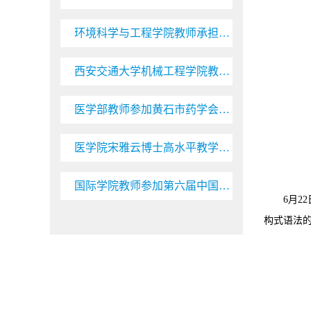
环境科学与工程学院教师承担的湖北省省级环保科研项目顺利通过验收
西安交通大学机械工程学院教授张小栋来校讲学
医学部教师参加黄石市药学会第九届会员代表大会
医学院宋雅云博士高水平教学研究成果在一区TOP期刊刊发
国际学院教师参加第六届中国概况课程建设与创新论坛暨骨干教师研修会
6月22
构式语法