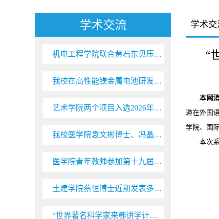
学术交流
学术交
“
机电工程学院联合黄石东贝压缩机公司在国际TOP期刊发表研究成果
我校在高性能镁金属电池研发领域取得重要进展
本
网
艺术学院两个项目入选2026年湖北省签约制文学艺术创作扶持项目
邀在外国
学院、国
我校医学院袁文彬博士、冯晶晶博士入选湖北省科协晨光托举工程
本次
医学院青年教师参加第十九届中国国际多肽学术会议
土建学院蔡恒博士近期发表多篇顶刊SCI论文
“世界著名科学家来鄂讲学计划”受邀专家Martin Hilpert来校开展系列学术讲座