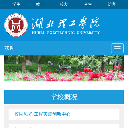
学生
教工
校友
考生
访客
欢迎
Toggl
naviga
学校概况
校园风光-工程实践创新中心